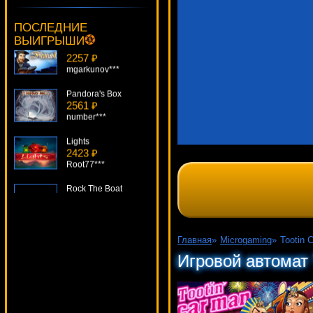
drink***
ПОСЛЕДНИЕ
Faust
2257 ₽
ВЫИГРЫШИ
mgarkunov***
Pandora's Box
2561 ₽
number***
Lights
2423 ₽
Root77***
Rock The Boat
4938 ₽
Panamer***
Sparks
1220 ₽
Главная
»
Microgaming
»
Tootin 
sgvwood***
Игровой автомат 
Hitman
582 ₽
ivan-lev***