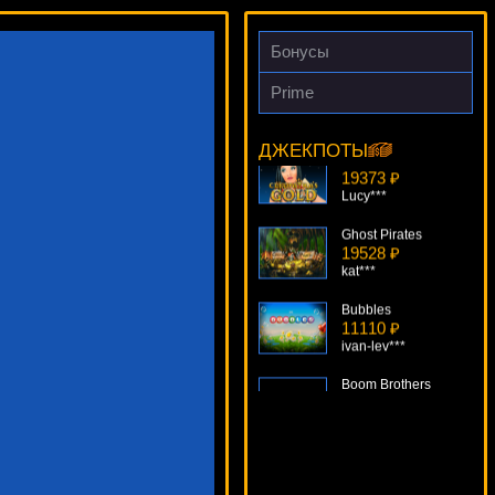
Бонусы
Tropic Reels
12075 ₽
drink***
Prime
Книжки 6 Deluxe
19373 ₽
ДЖЕКПОТЫ
Lucy***
Ghost Pirates
19528 ₽
kat***
Bubbles
11110 ₽
ivan-lev***
Boom Brothers
6634 ₽
loto***
Crown And Anchor
13905 ₽
number***