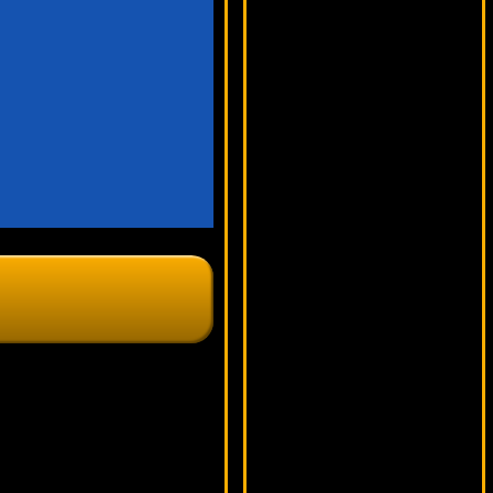
Captain Cash
5551 ₽
tank***