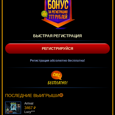
БЫСТРАЯ РЕГИСТРАЦИЯ
РЕГИСТРИРУЙСЯ
Регистрация абсолютно бесплатна!
Germinator
2001 ₽
aleg***
ПОСЛЕДНИЕ ВЫИГРЫШИ
Arrival
3467 ₽
Lucy***