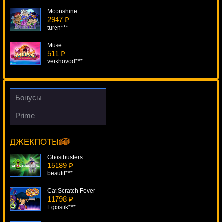
Moonshine
2947 ₽
turen***
Muse
511 ₽
verkhovod***
T-Rex
2061 ₽
Deni***
Бонусы
Great Griffin
Prime
2840 ₽
Just Jewels Deluxe
SmileLow***
6039 ₽
loto***
ДЖЕКПОТЫ
Cash Coaster
3713 ₽
Ghostbusters
DenisVS***
15189 ₽
beautif***
Cat Scratch Fever
11798 ₽
Egoistik***