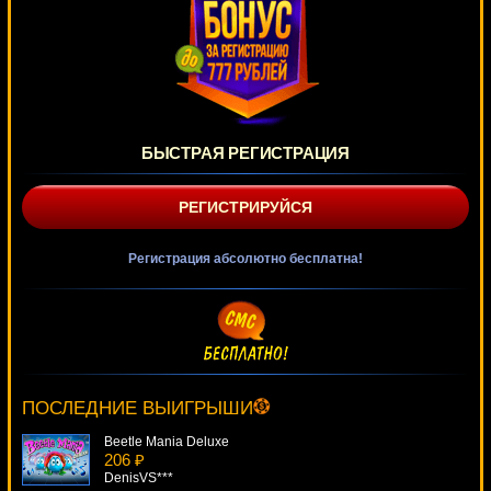
БЫСТРАЯ РЕГИСТРАЦИЯ
РЕГИСТРИРУЙСЯ
Регистрация абсолютно бесплатна!
Golden Lotus
3063 ₽
turen***
ПОСЛЕДНИЕ ВЫИГРЫШИ
Beetle Mania Deluxe
206 ₽
DenisVS***