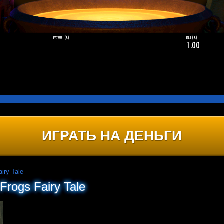
ИГРАТЬ НА ДЕНЬГИ
iry Tale
rogs Fairy Tale