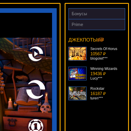
Alice In Wonderland
Бонусы
9489 ₽
drink***
Prime
Secrets Of Horus
10567 ₽
ДЖЕКПОТЫ
blogolet***
Winning Wizards
19436 ₽
Lucy***
Rockstar
16187 ₽
turen***
Dungeons & Dragons: Crystal Caverns
12759 ₽
Serg***
Rainbow Reels
17286 ₽
Panamer***
Treasures Of Tombs