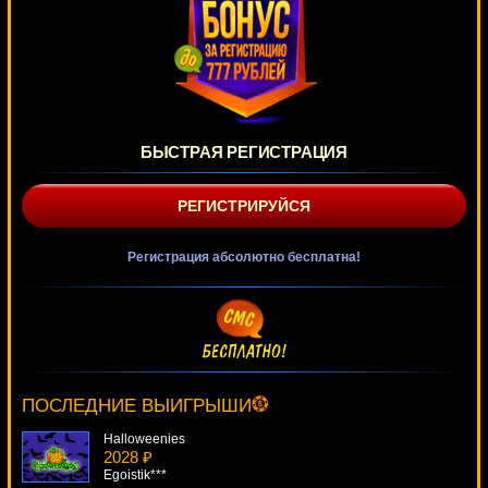
БЫСТРАЯ РЕГИСТРАЦИЯ
РЕГИСТРИРУЙСЯ
Регистрация абсолютно бесплатна!
Pixies Of The Forest
4740 ₽
mgarkunov***
ПОСЛЕДНИЕ ВЫИГРЫШИ
Halloweenies
2028 ₽
Egoistik***