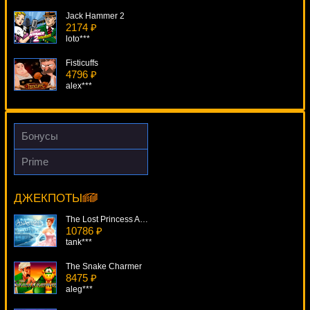
Jack Hammer 2
2174 ₽
loto***
Fisticuffs
4796 ₽
alex***
Thief
4332 ₽
Cteb***
Бонусы
The Lost Princess Anastasia
Prime
4501 ₽
Lord Of The Ocean
Cteb***
18204 ₽
SmileLow***
ДЖЕКПОТЫ
Книжки
4937 ₽
The Lost Princess Anastasia
ivan-lev***
10786 ₽
tank***
The Snake Charmer
8475 ₽
aleg***