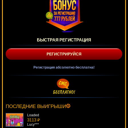
БЫСТРАЯ РЕГИСТРАЦИЯ
РЕГИСТРИРУЙСЯ
Регистрация абсолютно бесплатна!
Captain Cash.
4318 ₽
Panamer***
ПОСЛЕДНИЕ ВЫИГРЫШИ
Loaded
3113 ₽
Lucy***