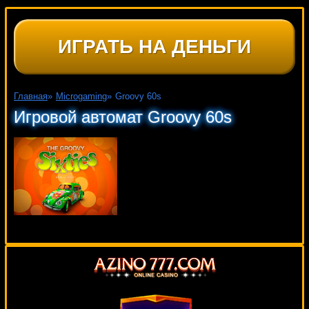
ИГРАТЬ НА ДЕНЬГИ
Главная
»
Microgaming
»
Groovy 60s
Игровой автомат Groovy 60s