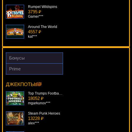
Rumpel Wildspins
3795 ₽
Gamer***
Around The World
4557 ₽
kat***
300 Shields
1583 ₽
aleg***
Бонусы
Wild Rescue
Prime
286 ₽
At The Movies
superman***
18729 ₽
drink***
ДЖЕКПОТЫ
Thor The Mighty Avenger
2933 ₽
Top Trumps Football Legends
blogolet***
18052 ₽
mgarkunov***
Steam Punk Heroes
13228 ₽
alex***