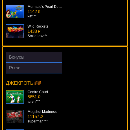
Mermaid's Pearl Deluxe
1142 ₽
kat***
Wild Rockets
1438 ₽
SmileLow***
Fruit Zen
1432 ₽
Egoistik***
Бонусы
The Joy Of Six
Prime
2164 ₽
Weekend In Vegas
Root77***
12099 ₽
Cteb***
ДЖЕКПОТЫ
Arctic Fortune
3093 ₽
Centre Court
sgvwood***
5651 ₽
turen***
Mugshot Madness
11157 ₽
superman***