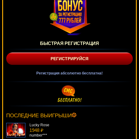
БЫСТРАЯ РЕГИСТРАЦИЯ
РЕГИСТРИРУЙСЯ
Регистрация абсолютно бесплатна!
Good To Go!
3854 ₽
sgvwood***
ПОСЛЕДНИЕ ВЫИГРЫШИ
Lucky Rose
1948 ₽
number***