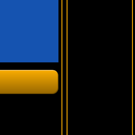
11371 ₽
Gamer***
Mr. Cashback
10152 ₽
superman***