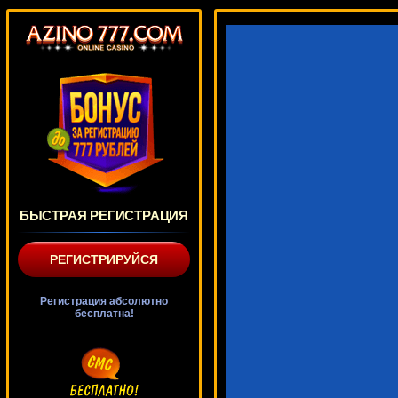
БЫСТРАЯ РЕГИСТРАЦИЯ
РЕГИСТРИРУЙСЯ
Регистрация абсолютно
бесплатна!