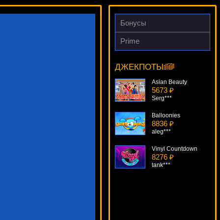
Бонусы
Prime
Monster Mania
8097 ₽
superman***
ДЖЕКПОТЫ
Asian Beauty
5673 ₽
Serg***
Balloonies
8836 ₽
aleg***
Vinyl Countdown
8276 ₽
tank***
Super Times Pay Hot Roll
18225 ₽
kat***
Isle O' Plenty