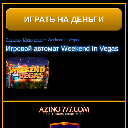
ИГРАТЬ НА ДЕНЬГИ
Главная
»
Microgaming
»
Weekend In Vegas
Игровой автомат Weekend In Vegas