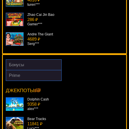
turen***
Zhao Cai Jin Bao
286 ₽
Gamer***
Andre The Giant
4689 ₽
Serg***
Drone Wars
377 ₽
drink***
Бонусы
Reel Attraction
Prime
1541 ₽
Flame Dancer
ivan-lev***
18908 ₽
mgarkunov***
ДЖЕКПОТЫ
Plenty On Twenty
4194 ₽
Dolphin Cash
tank***
9358 ₽
alex***
Bear Tracks
11841 ₽
Lucy***