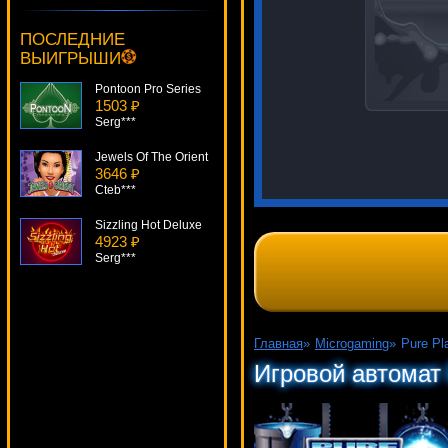
Miss White
1375 ₽
ПОСЛЕДНИЕ
turen***
ВЫИГРЫШИ
Pontoon Pro Series
1503 ₽
Serg***
Jewels Of The Orient
3646 ₽
Cteb***
Sizzling Hot Deluxe
4923 ₽
Serg***
Birds!
2222 ₽
aleg***
Главная
»
Microgaming
»
Pure Pl
Nouveau Riche
Игровой автомат 
1411 ₽
tank***
The Twisted Circus
1286 ₽