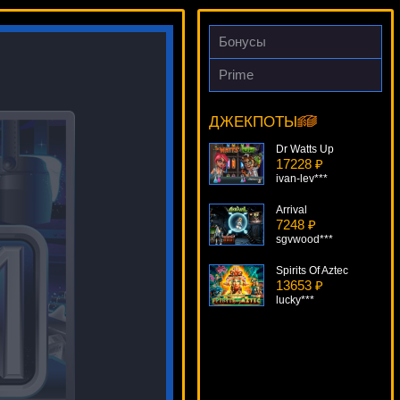
Бонусы
Prime
Secrets Of The Sand
12179 ₽
Cteb***
ДЖЕКПОТЫ
Dr Watts Up
17228 ₽
ivan-lev***
Arrival
7248 ₽
sgvwood***
Spirits Of Aztec
13653 ₽
lucky***
Retro Reels Extreme Heat
16123 ₽
Gamer***
Fruits Land