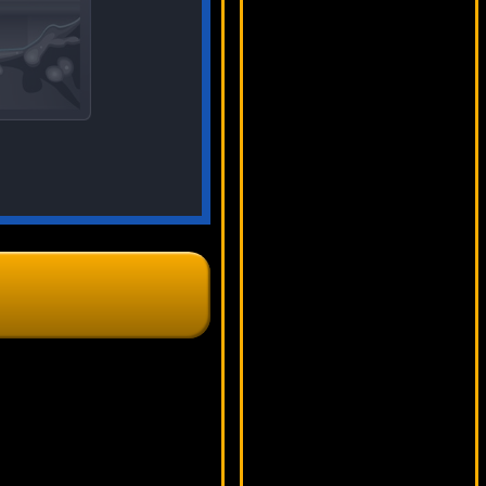
9125 ₽
DenisVS***
Apollo Rising
14986 ₽
Serg***