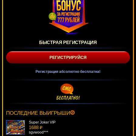
БЫСТРАЯ РЕГИСТРАЦИЯ
РЕГИСТРИРУЙСЯ
Регистрация абсолютно бесплатна!
Simsalabim
1345 ₽
loto***
ПОСЛЕДНИЕ ВЫИГРЫШИ
Super Joker VIP
1688 ₽
sgvwood***