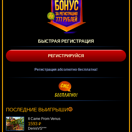
БЫСТРАЯ РЕГИСТРАЦИЯ
РЕГИСТРИРУЙСЯ
Регистрация абсолютно бесплатна!
Orca
1764 ₽
verkhovod***
ПОСЛЕДНИЕ ВЫИГРЫШИ
It Came From Venus
1593 ₽
DenisVS***