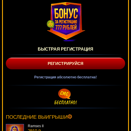
БЫСТРАЯ РЕГИСТРАЦИЯ
РЕГИСТРИРУЙСЯ
Регистрация абсолютно бесплатна!
Devil's Delight
1949 ₽
Root77***
ПОСЛЕДНИЕ ВЫИГРЫШИ
Ramses II
2910 ₽