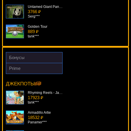
Untamed Giant Panda
3766 ₽
Serg***
Golden Tour
889 ₽
tank***
Around the World.
3887 ₽
ivan-lev***
Бонусы
2 Million B.C.
Prime
1933 ₽
Hellboy
sgvwood***
14141 ₽
Serg***
ДЖЕКПОТЫ
Silver Fang
222 ₽
Rhyming Reels - Jack And Jill
beautif***
17923 ₽
tank***
Armadillo Artie
18532 ₽
Panamer***