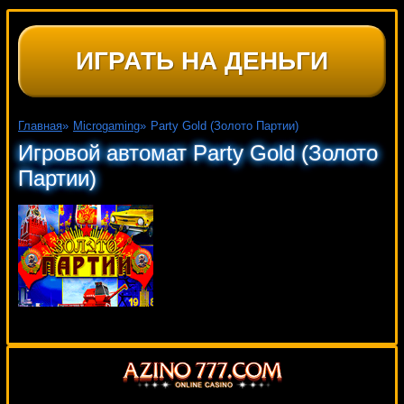
ИГРАТЬ НА ДЕНЬГИ
Главная
»
Microgaming
»
Party Gold (Золото Партии)
Игровой автомат Party Gold (Золото
Партии)