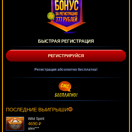
БЫСТРАЯ РЕГИСТРАЦИЯ
РЕГИСТРИРУЙСЯ
Регистрация абсолютно бесплатна!
Slot-O-Pol
2956 ₽
blogolet***
ПОСЛЕДНИЕ ВЫИГРЫШИ
Wild Spirit
4690 ₽
alex***