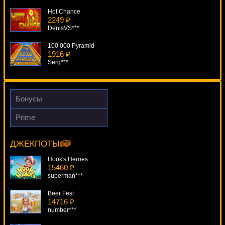
Hot Chance
2249 ₽
DenisVS***
100 000 Pyramid
1916 ₽
Serg***
Aliens
1029 ₽
DenisVS***
Бонусы
Lord Of The Ocean
Prime
4288 ₽
Witches Wealth
DenisVS***
9189 ₽
tank***
ДЖЕКПОТЫ
Spanish Blackjack
4804 ₽
Hook's Heroes
superman***
15460 ₽
superman***
Beer Fest
14716 ₽
number***