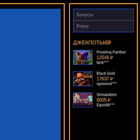
Бонусы
Prime
Kings Of Chicago
12744 ₽
loto***
ДЖЕКПОТЫ
Prowling Panther
12548 ₽
tank***
Black Gold
17637 ₽
sgvwood***
Simsalabim
8005 ₽
Egoistik***
Under The Bed
15024 ₽
Deni***
Tomb Raider