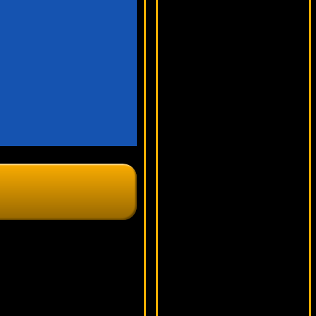
12896 ₽
Deni***
Rhyming Reels Queen Of Hearts
17413 ₽
Lucy***