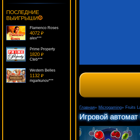
Wild Thing
4520 ₽
ПОСЛЕДНИЕ
lucky***
ВЫИГРЫШИ
Flamenco Roses
4072 ₽
alex***
Prime Property
1820 ₽
Cteb***
Western Belles
1132 ₽
mgarkunov***
Aloha Cluster Pays
2995 ₽
superman***
Главная
»
Microgaming
»
Fruits 
Fairy Queen
Игровой автомат 
4425 ₽
superman***
Frog Hunter
288 ₽