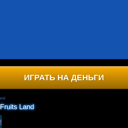
ИГРАТЬ НА ДЕНЬГИ
Land
Fruits Land