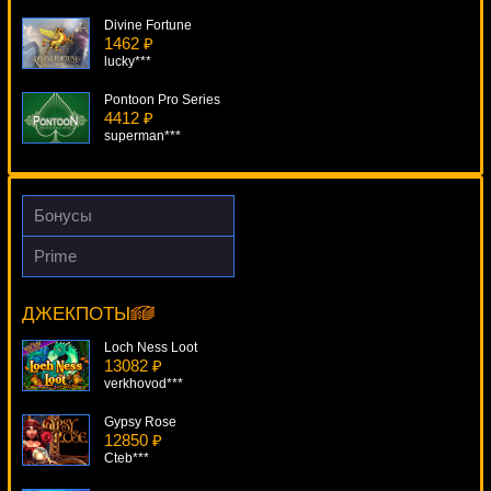
Divine Fortune
1462 ₽
lucky***
Pontoon Pro Series
4412 ₽
superman***
Guns-N-Roses
843 ₽
Panamer***
Бонусы
Prowling Panther
Prime
2189 ₽
Twerk
ivan-lev***
11015 ₽
verkhovod***
ДЖЕКПОТЫ
Wings Of Gold
3008 ₽
Loch Ness Loot
alex***
13082 ₽
verkhovod***
Gypsy Rose
12850 ₽
Cteb***