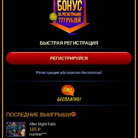
БЫСТРАЯ РЕГИСТРАЦИЯ
РЕГИСТРИРУЙСЯ
Регистрация абсолютно бесплатна!
Fantastic Four
3030 ₽
Gamer***
ПОСЛЕДНИЕ ВЫИГРЫШИ
After Night Falls
165 ₽
number***