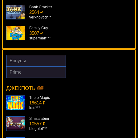
Bank Cracker
2564 ₽
verkhovod***
Family Guy
3507 ₽
superman***
Jackpot Express
4324 ₽
lucky***
Бонусы
Mega Gems
Prime
2080 ₽
Mega Glam Life
alex***
7596 ₽
alex***
ДЖЕКПОТЫ
Lucky Drink
3658 ₽
Triple Magic
aleg***
19614 ₽
loto***
Simsalabim
10557 ₽
blogolet***