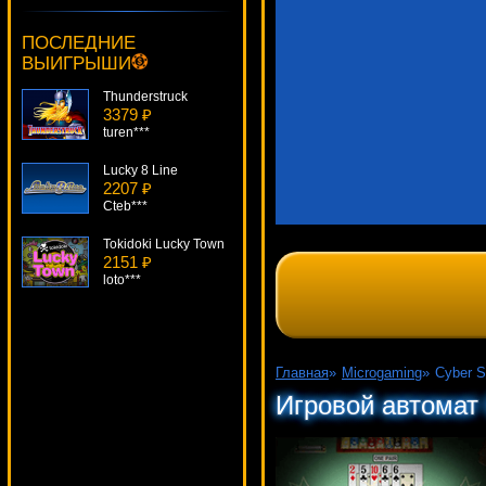
Koi Princess
2192 ₽
ПОСЛЕДНИЕ
lucky***
ВЫИГРЫШИ
Thunderstruck
3379 ₽
turen***
Lucky 8 Line
2207 ₽
Cteb***
Tokidoki Lucky Town
2151 ₽
loto***
Mighty Trident
4431 ₽
Serg***
Главная
»
Microgaming
»
Cyber S
Dragon's Deep
Игровой автомат 
2258 ₽
tank***
Retro Reels Diamond Glitz
3832 ₽