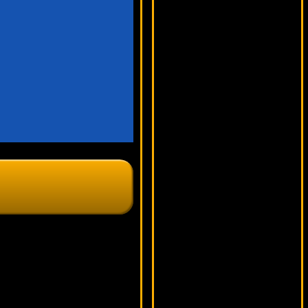
5360 ₽
kat***
Plenty O'Fortune
17587 ₽
alex***