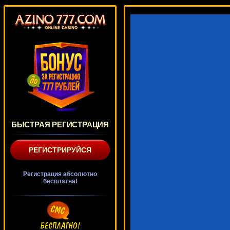
БЫСТРАЯ РЕГИСТРАЦИЯ
РЕГИСТРИРУЙСЯ
Регистрация абсолютно
бесплатна!