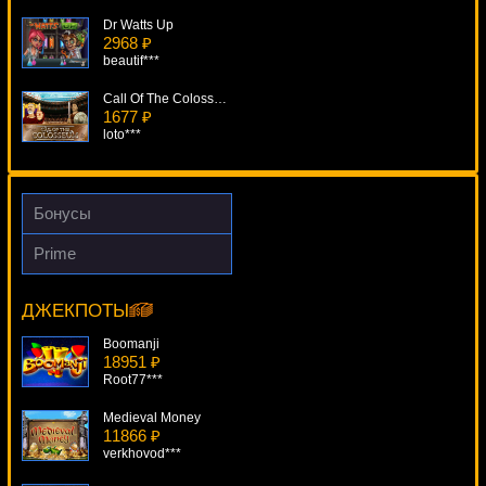
Dr Watts Up
2968 ₽
beautif***
Call Of The Colosseum
1677 ₽
loto***
Neon Staxx
855 ₽
mgarkunov***
Бонусы
Emoji Planet Video Slot
Prime
141 ₽
Fantasini: Master Of Mystery
aleg***
6199 ₽
mgarkunov***
ДЖЕКПОТЫ
Supra Hot
2294 ₽
Boomanji
Serg***
18951 ₽
Root77***
Medieval Money
11866 ₽
verkhovod***