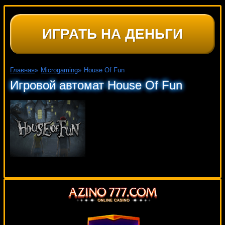
ИГРАТЬ НА ДЕНЬГИ
Главная
»
Microgaming
»
House Of Fun
Игровой автомат House Of Fun