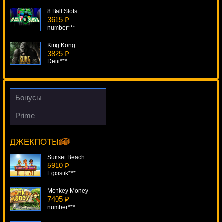
8 Ball Slots
3615 ₽
number***
King Kong
3825 ₽
Deni***
Wish Master
4529 ₽
mgarkunov***
Бонусы
Land Of Gold
Prime
3844 ₽
Fruits Land
tank***
18104 ₽
Serg***
ДЖЕКПОТЫ
Mugshot Madness
2947 ₽
Sunset Beach
superman***
5910 ₽
Egoistik***
Monkey Money
7405 ₽
number***