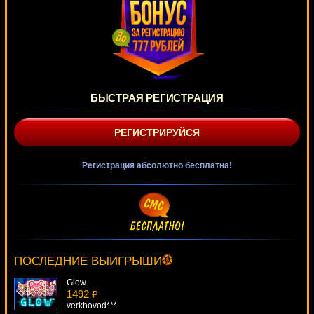
БЫСТРАЯ РЕГИСТРАЦИЯ
РЕГИСТРИРУЙСЯ
Регистрация абсолютно бесплатна!
Day Of The Dead
688 ₽
Egoistik***
ПОСЛЕДНИЕ ВЫИГРЫШИ
Glow
1492 ₽
verkhovod***