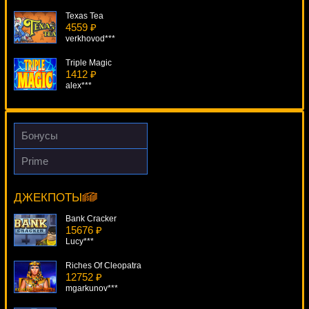
Texas Tea
4559 ₽
verkhovod***
Triple Magic
1412 ₽
alex***
Mermaids Pearl
569 ₽
alex***
Бонусы
Sweet Life
Prime
4924 ₽
Baywatch.
Deni***
17139 ₽
SmileLow***
ДЖЕКПОТЫ
Skull Duggery
2114 ₽
Bank Cracker
number***
15676 ₽
Lucy***
Riches Of Cleopatra
12752 ₽
mgarkunov***