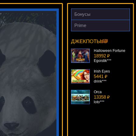
Бонусы
Prime
Garden Of Riches
16777 ₽
drink***
ДЖЕКПОТЫ
Halloween Fortune
18992 ₽
Egoistik***
Irish Eyes
5441 ₽
drink***
Orca
13358 ₽
loto***
100 000 Pyramid
10897 ₽
Cteb***
Bigfoot