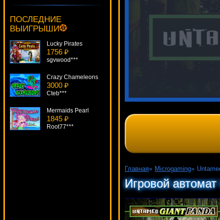
Mega-Joker
3410 ₽
ПОСЛЕДНИЕ
tank***
ВЫИГРЫШИ
Lucky Pirates
1756 ₽
sgvwood***
Crazy Chameleons
3000 ₽
Cteb***
Mermaids Pearl
1845 ₽
Root77***
Diamond Queen
3623 ₽
SmileLow***
Главная
»
Microgaming
»
Untame
Gonzo's Quest
Игровой автомат
4810 ₽
Egoistik***
Reel Attraction
2345 ₽