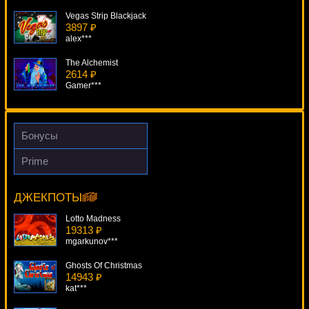
Vegas Strip Blackjack
3897 ₽
alex***
The Alchemist
2614 ₽
Gamer***
Dr Watts Up
1085 ₽
mgarkunov***
Бонусы
FairyTale Legends: Red Riding Hood
Prime
3348 ₽
Red Dog Progressive
Deni***
6884 ₽
Egoistik***
ДЖЕКПОТЫ
Kawaii Kitty
3912 ₽
Lotto Madness
Lucy***
19313 ₽
mgarkunov***
Ghosts Of Christmas
14943 ₽
kat***