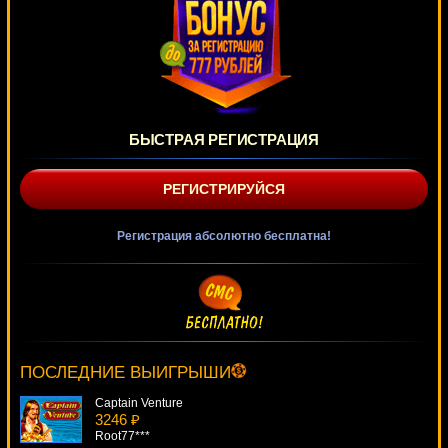
БЫСТРАЯ РЕГИСТРАЦИЯ
РЕГИСТРИРУЙСЯ
Регистрация абсолютно бесплатна!
Iron Man 2
4946 ₽
tank***
ПОСЛЕДНИЕ ВЫИГРЫШИ
Captain Venture
3246 ₽
Root77***