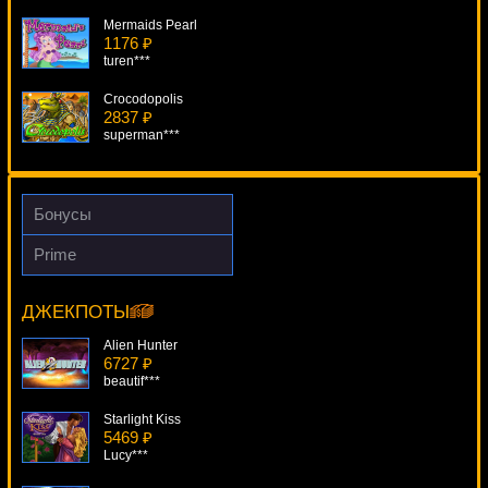
Mermaids Pearl
1176 ₽
turen***
Crocodopolis
2837 ₽
superman***
The Sopranos
2413 ₽
tank***
Бонусы
Fortune Jump
Prime
4661 ₽
Royal Treasures
ivan-lev***
10316 ₽
lucky***
ДЖЕКПОТЫ
Win Spinner
2705 ₽
Alien Hunter
drink***
6727 ₽
beautif***
Starlight Kiss
5469 ₽
Lucy***