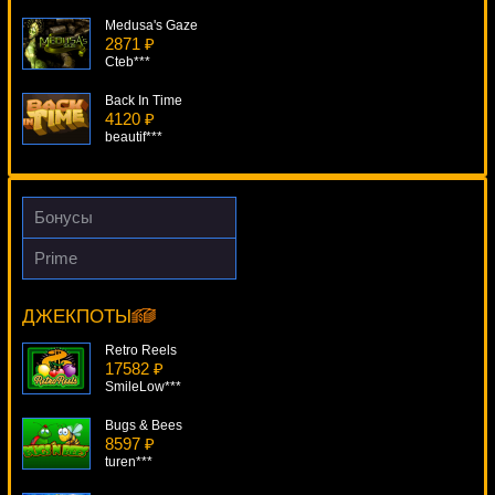
Medusa's Gaze
2871 ₽
Cteb***
Back In Time
4120 ₽
beautif***
Twin Spin
4565 ₽
Root77***
Бонусы
Sun Wukong
Prime
292 ₽
Dino Might
Deni***
5786 ₽
Lucy***
ДЖЕКПОТЫ
Dr. Jekyll & Mr. Hyde
2073 ₽
Retro Reels
Serg***
17582 ₽
SmileLow***
Bugs & Bees
8597 ₽
turen***