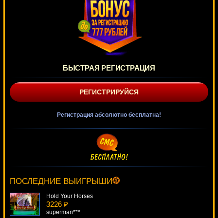
БЫСТРАЯ РЕГИСТРАЦИЯ
РЕГИСТРИРУЙСЯ
Регистрация абсолютно бесплатна!
Samba De Frutas
1248 ₽
superman***
ПОСЛЕДНИЕ ВЫИГРЫШИ
Hold Your Horses
3226 ₽
superman***