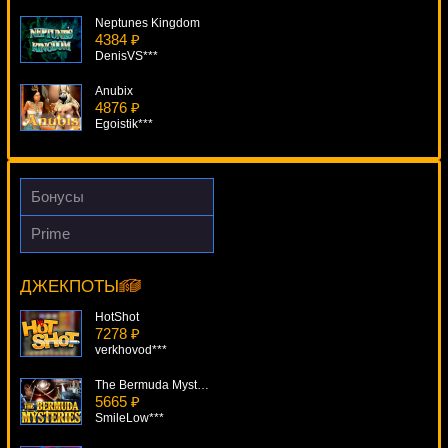
Neptunes Kingdom
4384 ₽
DenisVS***
Anubix
4876 ₽
Egoistik***
Mystique Grove
3796 ₽
superman***
Бонусы
Roaring Forties
Prime
2867 ₽
Enchanted
tank***
19682 ₽
beautif***
ДЖЕКПОТЫ
Робинзон
536 ₽
HotShot
tank***
7278 ₽
verkhovod***
The Bermuda Mysteries
5665 ₽
SmileLow***