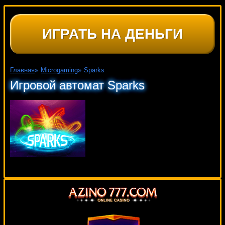
ИГРАТЬ НА ДЕНЬГИ
Главная
»
Microgaming
»
Sparks
Игровой автомат Sparks