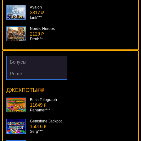
Avalon
3817 ₽
tank***
Nordic Heroes
2129 ₽
Deni***
Neptunes Kingdom
2178 ₽
alex***
Бонусы
Barbary Coast
Prime
2509 ₽
Wild Games
Cteb***
10918 ₽
Cteb***
ДЖЕКПОТЫ
Wild Thing
2204 ₽
Bush Telegraph
lucky***
11649 ₽
Panamer***
Gemstone Jackpot
15016 ₽
Serg***