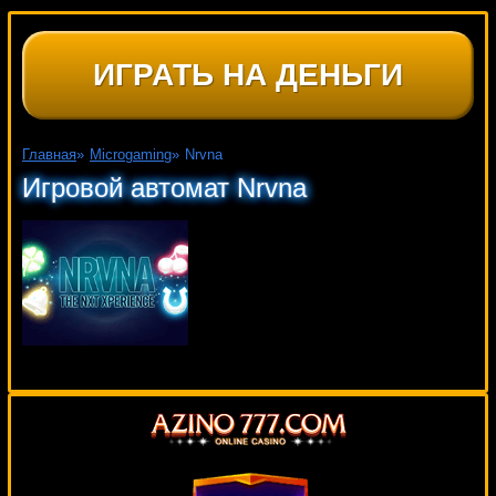
ИГРАТЬ НА ДЕНЬГИ
Главная
»
Microgaming
»
Nrvna
Игровой автомат Nrvna