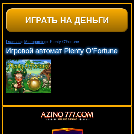
ИГРАТЬ НА ДЕНЬГИ
Главная
»
Microgaming
»
Plenty O'Fortune
Игровой автомат Plenty O’Fortune