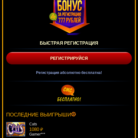
БЫСТРАЯ РЕГИСТРАЦИЯ
РЕГИСТРИРУЙСЯ
Регистрация абсолютно бесплатна!
Witches Wealth
3376 ₽
lucky***
ПОСЛЕДНИЕ ВЫИГРЫШИ
Cats
1080 ₽
Gamer***