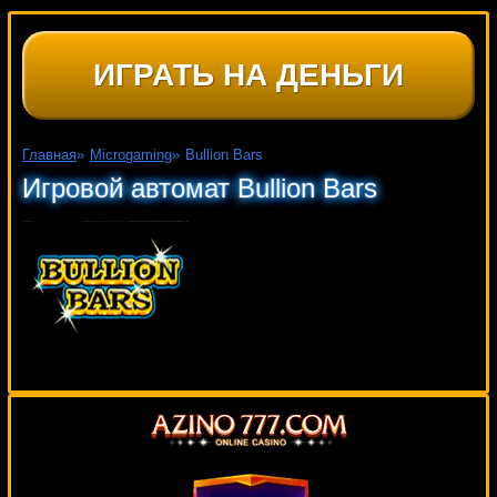
ИГРАТЬ НА ДЕНЬГИ
Главная
»
Microgaming
»
Bullion Bars
Игровой автомат Bullion Bars