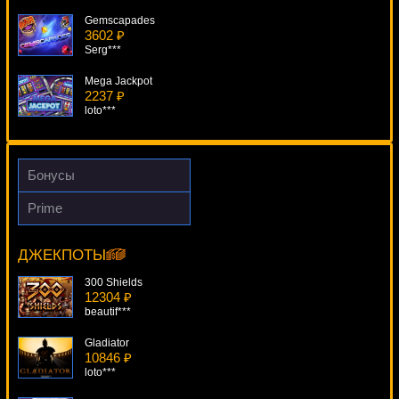
Gemscapades
3602 ₽
Serg***
Mega Jackpot
2237 ₽
loto***
Whack A Jackpot
3890 ₽
superman***
Бонусы
Plenty On Twenty
Prime
1041 ₽
Pharaohs Gold III
verkhovod***
14017 ₽
sgvwood***
ДЖЕКПОТЫ
Sumatran Storm
3658 ₽
300 Shields
Root77***
12304 ₽
beautif***
Gladiator
10846 ₽
loto***