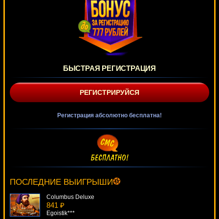
БЫСТРАЯ РЕГИСТРАЦИЯ
РЕГИСТРИРУЙСЯ
Регистрация абсолютно бесплатна!
Slot-O-Pol
2234 ₽
verkhovod***
ПОСЛЕДНИЕ ВЫИГРЫШИ
Columbus Deluxe
841 ₽
Egoistik***