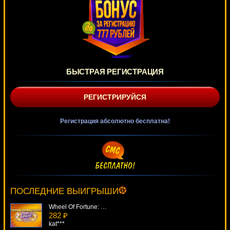
БЫСТРАЯ РЕГИСТРАЦИЯ
РЕГИСТРИРУЙСЯ
Регистрация абсолютно бесплатна!
Slotfather
3245 ₽
turen***
ПОСЛЕДНИЕ ВЫИГРЫШИ
Wheel Of Fortune: Triple Extreme Spin
282 ₽
kat***