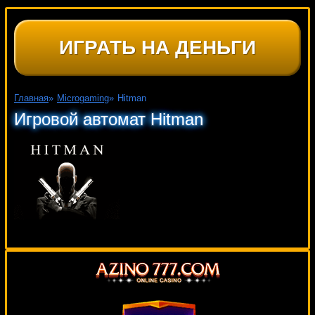
ИГРАТЬ НА ДЕНЬГИ
Главная
»
Microgaming
»
Hitman
Игровой автомат Hitman