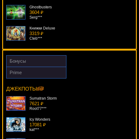
Ghostbusters
3604 ₽
Serg***
Книжки Deluxe
3319 ₽
Cteb***
Quest For Gold
939 ₽
Egoistik***
Бонусы
Scruffy Duck
Prime
4289 ₽
Totem Treasure
Cteb***
9058 ₽
kat***
ДЖЕКПОТЫ
Reel Steal
1741 ₽
Sumatran Storm
lucky***
7621 ₽
Root77***
Icy Wonders
17081 ₽
kat***