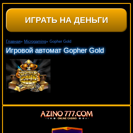
ИГРАТЬ НА ДЕНЬГИ
Главная
»
Microgaming
»
Gopher Gold
Игровой автомат Gopher Gold