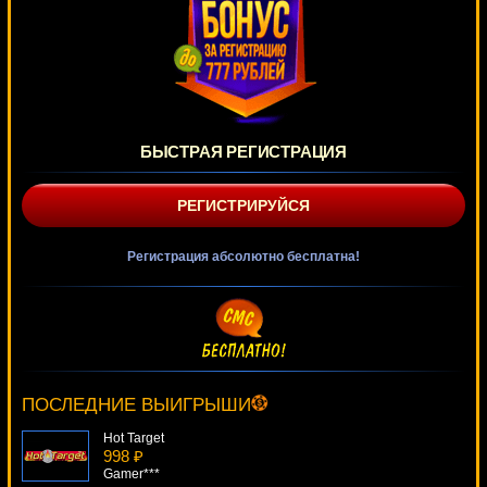
БЫСТРАЯ РЕГИСТРАЦИЯ
РЕГИСТРИРУЙСЯ
Регистрация абсолютно бесплатна!
Spud O' Reilly's Crops Of Gold
2018 ₽
loto***
ПОСЛЕДНИЕ ВЫИГРЫШИ
Hot Target
998 ₽
Gamer***