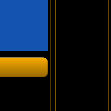
15745 ₽
tank***
Lobstermania 2
7273 ₽
Serg***