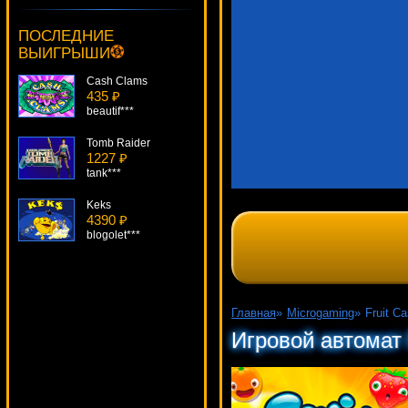
Excalibur
743 ₽
ПОСЛЕДНИЕ
Panamer***
ВЫИГРЫШИ
Cash Clams
435 ₽
beautif***
Tomb Raider
1227 ₽
tank***
Keks
4390 ₽
blogolet***
Alchemist's Lab
914 ₽
Gamer***
Главная
»
Microgaming
»
Fruit C
Around the World.
Игровой автомат 
3631 ₽
Egoistik***
King Arthur
2068 ₽