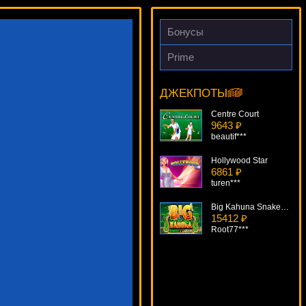
Бонусы
Prime
Pure Platinum
15135 ₽
verkhovod***
ДЖЕКПОТЫ
Centre Court
9643 ₽
beautif***
Hollywood Star
6861 ₽
turen***
Big Kahuna Snakes And Ladders
15412 ₽
Root77***
Greedy Goblins
16075 ₽
SmileLow***
4 Seasons