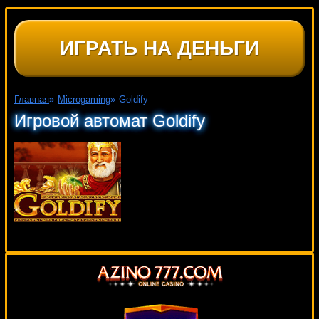
ИГРАТЬ НА ДЕНЬГИ
Главная
»
Microgaming
»
Goldify
Игровой автомат Goldify