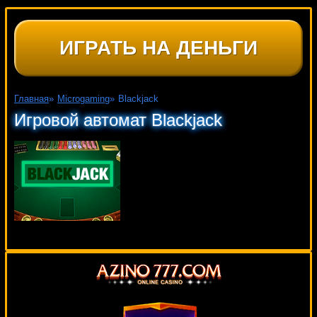
ИГРАТЬ НА ДЕНЬГИ
Главная
»
Microgaming
»
Blackjack
Игровой автомат Blackjack