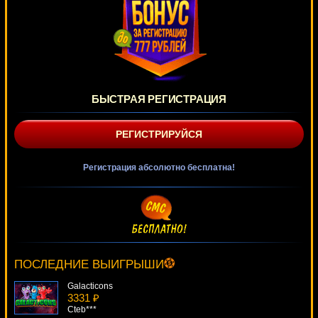
БЫСТРАЯ РЕГИСТРАЦИЯ
РЕГИСТРИРУЙСЯ
Регистрация абсолютно бесплатна!
Crusade Of Fortune
2339 ₽
Gamer***
ПОСЛЕДНИЕ ВЫИГРЫШИ
Galacticons
3331 ₽
Cteb***