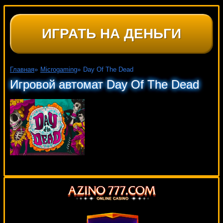
ИГРАТЬ НА ДЕНЬГИ
Главная
»
Microgaming
»
Day Of The Dead
Игровой автомат Day Of The Dead