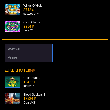
Wings Of Gold
3742 ₽
sgvwood***
Cash Clams
3314 ₽
Lucy***
Shoot!
3145 ₽
tank***
Бонусы
Money Mad Monkey
Prime
4689 ₽
Jackpot Gagnant
aleg***
15615 ₽
beautif***
ДЖЕКПОТЫ
Dogfather
4991 ₽
Ugga Bugga
tank***
15433 ₽
turen***
Blood Suckers II
17534 ₽
DenisVS***