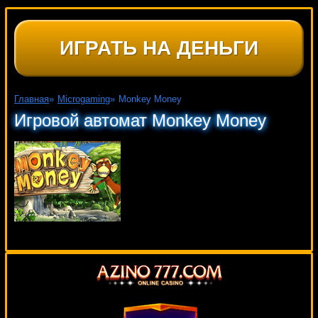
ИГРАТЬ НА ДЕНЬГИ
Главная
»
Microgaming
»
Monkey Money
Игровой автомат Monkey Money