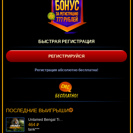
БЫСТРАЯ РЕГИСТРАЦИЯ
РЕГИСТРИРУЙСЯ
Регистрация абсолютно бесплатна!
Legends Of Ra
3606 ₽
aleg***
ПОСЛЕДНИЕ ВЫИГРЫШИ
Untamed Bengal Tiger
464 ₽
tank***