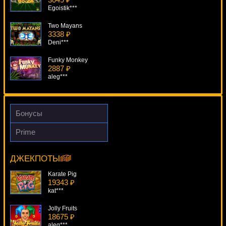
Egoistik***
Two Mayans
3338 ₽
Deni***
Funky Monkey
2887 ₽
aleg***
Supra Hot
2206 ₽
drink***
Бонусы
Out Of This World
Prime
1109 ₽
Fortune Cookie
DenisVS***
19987 ₽
mgarkunov***
ДЖЕКПОТЫ
Dragon's Wild Fire
3256 ₽
Karate Pig
Panamer***
19343 ₽
kat***
Jolly Fruits
18675 ₽
aleg***