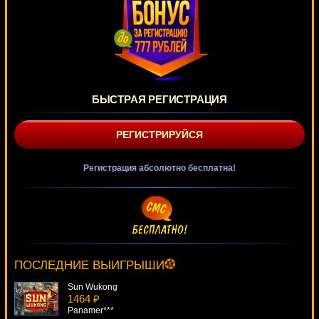
БЫСТРАЯ РЕГИСТРАЦИЯ
РЕГИСТРИРУЙСЯ
Регистрация абсолютно бесплатна!
Double Magic
3839 ₽
Serg***
ПОСЛЕДНИЕ ВЫИГРЫШИ
Sun Wukong
1464 ₽
Panamer***