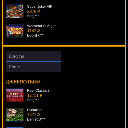
Super Joker VIP
2370 ₽
Serg***
Weekend In Vegas
1142 ₽
Egoistik***
Mayan Moons
4863 ₽
SmileLow***
Бонусы
Secret Forest
Prime
1068 ₽
Jolly Fruits
superman***
17935 ₽
lucky***
ДЖЕКПОТЫ
White King
3171 ₽
Reel Classic 3
loto***
17711 ₽
Serg***
Evolution
7471 ₽
DenisVS***