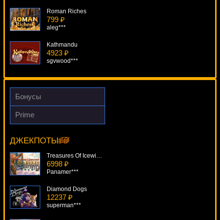
Roman Riches
799 ₽
aleg***
Kathmandu
4923 ₽
sgvwood***
Silver Fox
4125 ₽
ivan-lev***
Бонусы
The Lost Princess Anastasia
Prime
4223 ₽
Golden Cobras
number***
5606 ₽
Panamer***
ДЖЕКПОТЫ
Silver Fang
2044 ₽
Treasures Of Icewind Dale
Root77***
6998 ₽
Panamer***
Diamond Dogs
12237 ₽
superman***