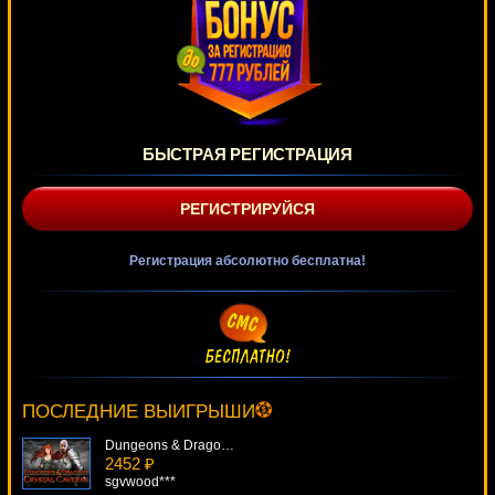
БЫСТРАЯ РЕГИСТРАЦИЯ
РЕГИСТРИРУЙСЯ
Регистрация абсолютно бесплатна!
Buffalo Blitz
3694 ₽
kat***
ПОСЛЕДНИЕ ВЫИГРЫШИ
Dungeons & Dragons: Crystal Caverns
2452 ₽
sgvwood***