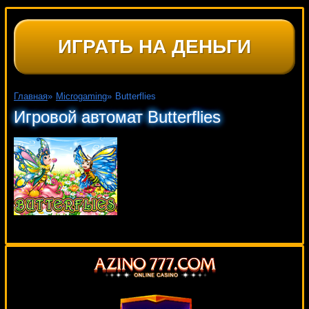
ИГРАТЬ НА ДЕНЬГИ
Главная
»
Microgaming
»
Butterflies
Игровой автомат Butterflies